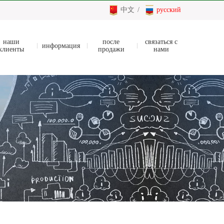
中文
/
русский
наши
после
связаться с
информация
клиенты
продажи
нами