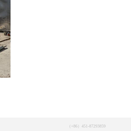
（+86）451-87293859