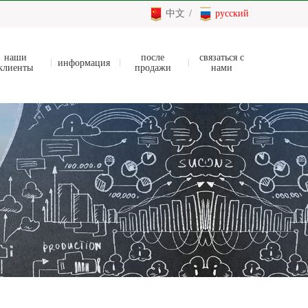
中文
/
русский
наши
после
связаться с
информация
клиенты
продажи
нами