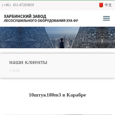
（+86）451-87293859
中文
наши клиенты
CASE
10штук180m3 в Карабре